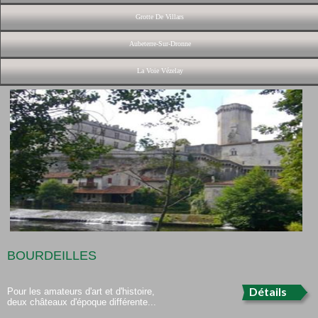
Grotte De Villars
Aubeterre-Sur-Dronne
La Voie Vézelay
BOURDEILLES
Détails
Pour les amateurs d'art et d'histoire,
deux châteaux d'époque différente...