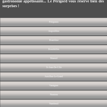
gastronomie appétissante... Le Périgord vous réserve bien des
surprises !
Périgueux
Angoulême
Brantôme
Bourdeilles
Mareuil
St-Jean-De-Côle
Jumilhac-Le-Grand
Varaignes
Nontron
Nantheuil